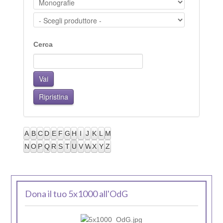
Cerca
A
B
C
D
E
F
G
H
I
J
K
L
M
N
O
P
Q
R
S
T
U
V
W
X
Y
Z
Dona il tuo 5x1000 all'OdG