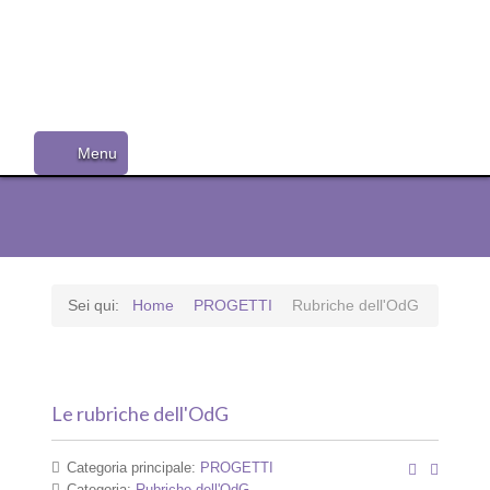
ODG Edizioni
ODG Edizioni
ODG Edizioni
ODG Edizioni
ODG Edizioni
ODG Edizioni
ODG Edizioni
ODG Edizioni
ODG Edizioni
ODG Edizioni
ODG Edizioni
Menu
Sei qui:
Home
PROGETTI
Rubriche dell'OdG
Le rubriche dell'OdG
Categoria principale:
PROGETTI
Categoria:
Rubriche dell'OdG