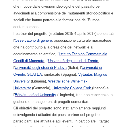
che muove dalle divisioni ideologiche del passato per
avvicinarli alla comprensione dei mutamenti storico-politico e
sociali che hanno portato alla formazione dell'Europa
contemporanea.
I partner del progetto (5 ottobre 2015-4 aprile 2017) sono stati
l'
Osservatorio di genere
, associazione culturale maceratese
che ha contribuito alla creazione del network e al
coordinamento scientifico, l’
Istituto Tecnico Commerciale
Gentili di Macerata
, l’
Università degli studi di Trento
,
l'
Università degli studi di Padova
(Italia), l'
Università di
Oviedo
,
SUATEA
, sindacato (Spagna),
Vytautas Magnus
University
(Lituania),
Westfälische Wilhelms-
Universität
(Germania),
University College Cork
(Irlanda) e
l'
Eötvös Loránd University
(Ungheria), tutti con esperienza in
gestione e management di progetti comunitari.
Gli obiettivi del progetto sono stati ampiamente raggiunti
coinvolgendo i cittadini dei paesi partner del progetto, i
partecipanti alle attività e agli eventi, in particolare il target