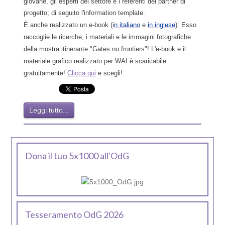
giovane, gli esperti del settore e i referenti dei partner di
progetto; di seguito l'information template.
È anche realizzato un e-book (i
n italiano
e
in inglese
). Esso
raccoglie le ricerche, i materiali e le immagini fotografiche
della mostra itinerante "Gates no frontiers"! L'e-book e il
materiale grafico realizzato per WAI è scaricabile
gratuitamente!
Clicca
qui
e scegli!
Leggi tutto...
Dona il tuo 5x1000 all'OdG
Tesseramento OdG 2026