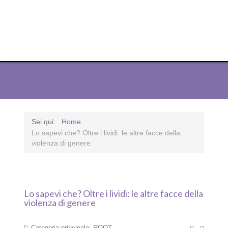
ODG Edizioni
ODG Edizioni
ODG Edizioni
ODG Edizioni
ODG Edizioni
ODG Edizioni
ODG Edizioni
ODG Edizioni
ODG Edizioni
ODG Edizioni
ODG Edizioni
Sei qui:
Home
Lo sapevi che? Oltre i lividi: le altre facce della
violenza di genere
Lo sapevi che? Oltre i lividi: le altre facce della
violenza di genere
Categoria principale:
ROOT