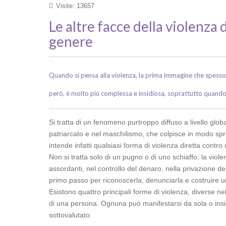
Visite: 13657
Le altre facce della violenza 
genere
Quando si pensa alla violenza, la prima immagine che spesso affio
però, è molto più complessa e insidiosa, soprattutto quando 
Si tratta di un fenomeno purtroppo diffuso a livello glob
patriarcato e nel maschilismo, che colpisce in modo sp
intende infatti qualsiasi forma di violenza diretta cont
Non si tratta solo di un pugno o di uno schiaffo: la viol
assordanti, nel controllo del denaro, nella privazione de
primo passo per riconoscerla, denunciarla e costruire un
Esistono quattro principali forme di violenza, diverse nel
di una persona. Ognuna può manifestarsi da sola o ins
sottovalutato.