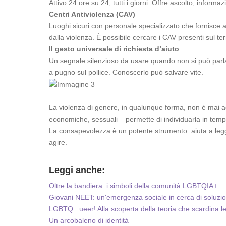
Attivo 24 ore su 24, tutti i giorni. Offre ascolto, informazi
Centri Antiviolenza (CAV)
Luoghi sicuri con personale specializzato che fornisce a
dalla violenza. È possibile cercare i CAV presenti sul ter
Il gesto universale di richiesta d’aiuto
Un segnale silenzioso da usare quando non si può parlare
a pugno sul pollice. Conoscerlo può salvare vite.
La violenza di genere, in qualunque forma, non è mai ac
economiche, sessuali – permette di individuarla in tempo
La consapevolezza è un potente strumento: aiuta a legge
agire.
Leggi anche:
Oltre la bandiera: i simboli della comunità LGBTQIA+
Giovani NEET: un'emergenza sociale in cerca di soluzio
LGBTQ...ueer! Alla scoperta della teoria che scardina l
Un arcobaleno di identità