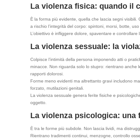
La violenza fisica: quando il
È la forma più evidente, quella che lascia segni visibil
a rischio l’integrità del corpo: spintoni, morsi, botte, uso 
L’obiettivo è infliggere dolore, spaventare e controllare l
La violenza sessuale: la viola
Colpisce l’intimità della persona imponendo atti o prati
minacce. Non riguarda solo lo stupro: rientrano anche le 
rapporti dolorosi.
Forme meno evidenti ma altrettanto gravi includono matr
forzato, mutilazioni genitali.
La violenza sessuale genera ferite fisiche e psicologic
oggetto.
La violenza psicologica: una fe
È tra le forme più subdole. Non lascia lividi, ma distrug
Rientrano tradimenti continui, menzogne, controllo ossess