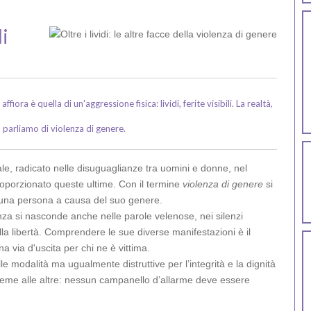
di
ra è quella di un'aggressione fisica: lividi, ferite visibili. La realtà,
parliamo di violenza di genere.
ale, radicato nelle disuguaglianze tra uomini e donne, nel
roporzionato queste ultime. Con il termine
violenza di genere
si
ro una persona a causa del suo genere.
enza si nasconde anche nelle parole velenose, nei silenzi
lla libertà. Comprendere le sue diverse manifestazioni è il
a via d'uscita per chi ne è vittima.
le modalità ma ugualmente distruttive per l’integrità e la dignità
ieme alle altre: nessun campanello d’allarme deve essere